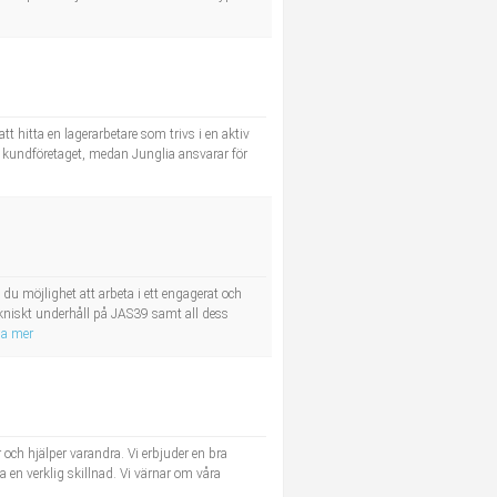
t hitta en lagerarbetare som trivs i en aktiv
 hos kundföretaget, medan Junglia ansvarar för
du möjlighet att arbeta i ett engagerat och
kniskt underhåll på JAS39 samt all dess
sa mer
 och hjälper varandra. Vi erbjuder en bra
ra en verklig skillnad. Vi värnar om våra