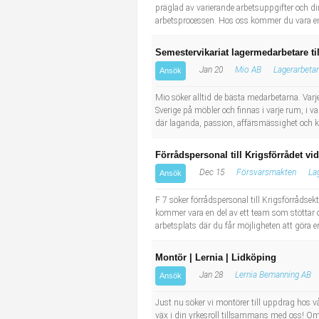
präglad av varierande arbetsuppgifter och di
arbetsprocessen. Hos oss kommer du vara en d
Semestervikariat lagermedarbetare ti
Jan 20
Mio AB
Lagerarbeta
Ansök
Mio söker alltid de bästa medarbetarna. Varje
Sverige på möbler och finnas i varje rum, i va
där laganda, passion, affärsmässighet och k
Förrådspersonal till Krigsförrådet vid 
Dec 15
Försvarsmakten
La
Ansök
F 7 söker förrådspersonal till Krigsförrådsek
kommer vara en del av ett team som stöttar och
arbetsplats där du får möjligheten att göra e
Montör | Lernia | Lidköping
Jan 28
Lernia Bemanning AB
Ansök
Just nu söker vi montörer till uppdrag hos 
väx i din yrkesroll tillsammans med oss! Om 