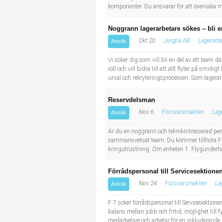
komponenter. Du ansvarar för att övervaka ma
Noggrann lagerarbetare sökes – bli 
Okt 20
Junglia AB
Lagerarb
Ansök
Vi söker dig som vill bli en del av ett team 
roll och vill bidra till att allt flyter på smi
urval och rekryteringsprocessen. Som lagerarb
Reservdelsman
Nov 6
Försvarsmakten
Lag
Ansök
Är du en noggrann och teknikintresserad pers
sammansvetsat team. Du kommer tillhöra Fly
kringutrustning. Om enheten 1. Flygunderhå
Förrådspersonal till Servicesektionen 
Nov 24
Försvarsmakten
La
Ansök
F 7 söker förrådspersonal till Servicesektion
balans mellan jobb och fritid, möjlighet till 
medarbetare och arbetar för en inkluderande ku