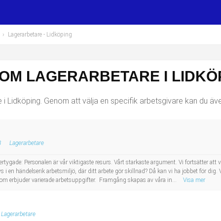
›
Lagerarbetare
- Lidköping
SOM LAGERARBETARE I LIDKÖ
 Lidköping. Genom att välja en specifik arbetsgivare kan du även 
B
Lagerarbetare
gade: Personalen är vår viktigaste resurs. Vårt starkaste argument. Vi fortsätter att
 i en händelserik arbetsmiljö, där ditt arbete gör skillnad? Då kan vi ha jobbet för dig.
m erbjuder varierade arbetsuppgifter. Framgång skapas av våra in...
Visa mer
Lagerarbetare