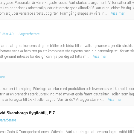
gade: Personalen är vår viktigaste resurs. Vårt starkaste argument. Vi fortsätter att
 i en händelserik arbetsmiljö, där ditt arbete gör skillnad? Då kan vi ha jobbet för dig.
m erbjuder varierade arbetsuppgifter. Framgång skapas av våra in...
Visa mer
i Väst AB
Lagerarbetare
illar du att göra kundens dag lite bättre och bidra till ett välfungerande lager där struk
tare Svenska hem tror på att kombinera vår expertis med din personliga stil för att s
tt genuint intresse för design och hjälper dig att hitta m...
Visa mer
are
åra kunder i Lidköping. Företaget arbetar med produktion och leverans av ett komplett
trin är en bransch i stark utveckling med mycket goda framtidsutsikter. I rollen som 
 är förlagda till 2-skift eller dagtid. Vem är du? Vi lägger stor vik...
Visa mer
id Skaraborgs flygflottilj, F 7
gerarbetare
tens Gods & Transportsektionen i Såtenäs. Vårt uppdrag är att leverera logistikstöd till