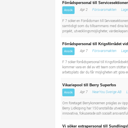
Förrådspersonal till Servicesektionen 
Apr 2
Försvarsmakten
Lage
Ansök
F 7 söker en Förrådsman till Servicesektion
samtidigt som du tillsammans med dina kolle
projekt, utvecklingsmöjligheter, värdeskapand
Förrådspersonal till Krigsförrådet vid 
Apr 7
Försvarsmakten
Lage
Ansök
F 7 söker förrådspersonal till Krigsförrådsek
kommer vara en del av ett team som stöttar och
arbetsplats där du får möjligheten att göra e
Vikariepool till Berry Superfos
Apr 7
NearYou Sverige AB
L
Ansök
Om företaget Berrykoncernen präglas av öppe
Berry Lidköping har 150 anställda utvecklar och
innovativa, fokuserade och socialt ansvarsfulla
Vi söker extrapersonal till Sundlings