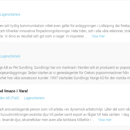
Lagerarbetare
n och tydlig kommunikation vilket även gäller för anläggningen i Lidköping där företa
 tillverkar innovativa förpackningslösningar. Hela tiden, och i alla våra relationer, sträv
. Vi drivs av resultat och gör som vi säger. Vi inspirerar, ...
Visa mer
!
Lagerarbetare
ge AB av Per Sundling. Sundlings har sin marknad i Norden och är producent av popcor
nöjesanläggningar. Sedan starten är vi generalagenter för Cretors popcornmaskiner frå
arhet hos våra concession kunder. 1997 startades Sundlings Norge AS för den norska m
nd Imazo i Vara!
den AB (Publ)
Lagerarbetare
h ansvarstagande person som vill arbeta i en dynamisk arbetsmiljö. Låter det som någo
uvudinriktningen exotiska djur till parker samt export av fåglar till hela världen. I dag
. levande djur, akvariefiskar men även alla tänkbara tillbehör i ...
Visa mer