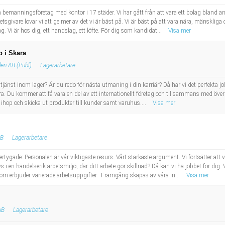
 bemanningsföretag med kontor i 17 städer. Vi har gått från att vara ett bolag bland andr
sgivare lovar vi att ge mer av det vi är bäst på. Vi är bäst på att vara nära, mänskliga
ing. Vi är hos dig, ett handslag, ett löfte. För dig som kandidat...
Visa mer
b i Skara
en AB (Publ)
Lagerarbetare
jänst inom lager? Är du redo för nästa utmaning i din karriär? Då har vi det perfekta jo
ra. Du kommer att få vara en del av ett internationellt företag och tillsammans med över
ihop och skicka ut produkter till kunder samt varuhus....
Visa mer
AB
Lagerarbetare
gade: Personalen är vår viktigaste resurs. Vårt starkaste argument. Vi fortsätter att
 i en händelserik arbetsmiljö, där ditt arbete gör skillnad? Då kan vi ha jobbet för dig.
m erbjuder varierade arbetsuppgifter. Framgång skapas av våra in...
Visa mer
AB
Lagerarbetare