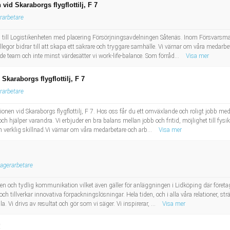
vid Skaraborgs flygflottilj, F 7
rarbetare
en till Logistikenheten med placering Försörjningsavdelningen Såtenäs. Inom Försvarsma
gor bidrar till att skapa ett säkrare och tryggare samhälle. Vi värnar om våra medarbe
e team och inte minst värdesätter vi work-life-balance. Som förråd...
Visa mer
Skaraborgs flygflottilj, F 7
rarbetare
tionen vid Skaraborgs flygflottilj, F 7. Hos oss får du ett omväxlande och roligt jobb m
 hjälper varandra. Vi erbjuder en bra balans mellan jobb och fritid, möjlighet till fysik 
n verklig skillnad.Vi värnar om våra medarbetare och arb...
Visa mer
agerarbetare
n och tydlig kommunikation vilket även gäller för anläggningen i Lidköping där företa
 tillverkar innovativa förpackningslösningar. Hela tiden, och i alla våra relationer, sträv
. Vi drivs av resultat och gör som vi säger. Vi inspirerar, ...
Visa mer
!