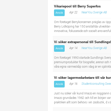
Vikariepool till Berry Superfos
Apr 22
NearYou Sverige AB
Ansök
Om företaget Berrykoncernen präglas av öppe
Berry Lidköping har 150 anställda utvecklar och
innovativa, fokuserade och socialt ansvarsfulla
Vi söker extrapersonal till Sundlings
Apr 14
NearYou Sverige AB
Ansök
Om företaget 1990 startade Sundlings Sveri
premiumprodukter för biografer, arenor och 
våra egna värmeskåp som idag är en självkl
Vi söker lagermedarbetare till vår ku
Apr 16
Studentconsulting Swe
Ansök
Just nu söker vår kund Imazo en noggrann oc
Imazo grundades 1962 och till en början var h
praktiken allt som behövs i en zoobutik, d.v.s