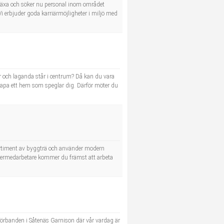
 växa och söker nu personal inom området
 Vi erbjuder goda karriärmöjligheter i miljö med
tur och laganda står i centrum? Då kan du vara
kapa ett hem som speglar dig. Därför möter du
 sortiment av byggträ och använder modern
lagermedarbetare kommer du främst att arbeta
 förbanden i Såtenäs Garnison där vår vardag är