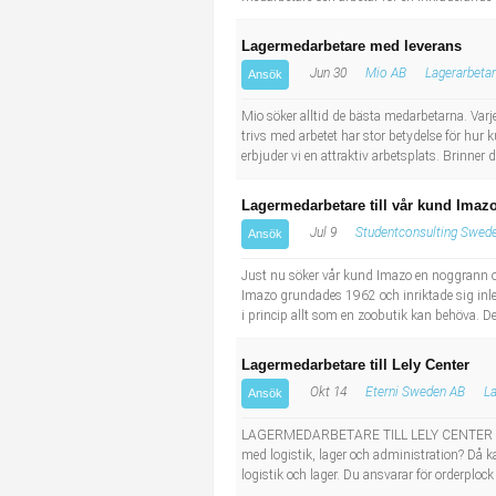
Lagermedarbetare med leverans
Jun 30
Mio AB
Lagerarbeta
Ansök
Mio söker alltid de bästa medarbetarna. Varje
trivs med arbetet har stor betydelse för hu
erbjuder vi en attraktiv arbetsplats. Brinner
Lagermedarbetare till vår kund Imazo
Jul 9
Studentconsulting Swede
Ansök
Just nu söker vår kund Imazo en noggrann oc
Imazo grundades 1962 och inriktade sig inledn
i princip allt som en zoobutik kan behöva. Det
Lagermedarbetare till Lely Center
Okt 14
Eterni Sweden AB
La
Ansök
LAGERMEDARBETARE TILL LELY CENTER Vill du
med logistik, lager och administration? Då 
logistik och lager. Du ansvarar för orderplo