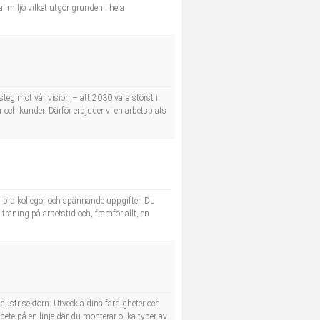
 miljö vilket utgör grunden i hela
steg mot vår vision – att 2030 vara störst i
or och kunder. Därför erbjuder vi en arbetsplats
ed bra kollegor och spännande uppgifter. Du
träning på arbetstid och, framför allt, en
ustrisektorn. Utveckla dina färdigheter och
ete på en linje där du monterar olika typer av