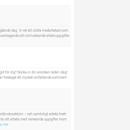
regående dag. Vi vet att stolta medarbetare som
nsvarstagande och stimulerande arbetsuppgifter
t för dig? Skicka in din ansökan redan idag!
der företaget ett mycket omfattande sortiment -
dbrukssektorn – och samtidigt arbeta brett
 du att arbeta med varierande uppgifter inom
sa mer