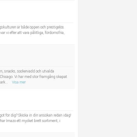
gskulturen är både öppen och prestigelös.
ar vi efter att vara pålitliga, fördomsfria,
n, snacks, sockervadd och utvalda
n Chicago. Vi har med stor framgång skapat
ark...
Visa mer
t för dig? Skicka in din ansökan redan idag!
 har Imazo ett mycket brett sortiment, i