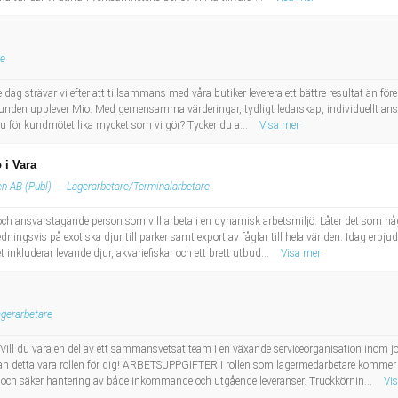
re
 dag strävar vi efter att tillsammans med våra butiker leverera ett bättre resultat än fö
r kunden upplever Mio. Med gemensamma värderingar, tydligt ledarskap, individuellt a
 du för kundmötet lika mycket som vi gör? Tycker du a...
Visa mer
 i Vara
n AB (Publ)
Lagerarbetare/Terminalarbetare
h ansvarstagande person som vill arbeta i en dynamisk arbetsmiljö. Låter det som någo
ingsvis på exotiska djur till parker samt export av fåglar till hela världen. Idag erbju
 inkluderar levande djur, akvariefiskar och ett brett utbud...
Visa mer
gerarbetare
 vara en del av ett sammansvetsat team i en växande serviceorganisation inom jor
kan detta vara rollen för dig! ARBETSUPPGIFTER I rollen som lagermedarbetare kommer
ck och säker hantering av både inkommande och utgående leveranser. Truckkörnin...
Vi