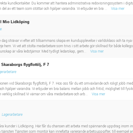
rekta kundkontakter. Du kommer att hantera administrativa redovisningssystem i digital
el av ett team som stöttar och hjälper varandra. Vi erbjuder en bra ...
Visa mer
ll Mio Lidköping
re
 dag strävar vi efter att tillsammans skapa en kundupplevelse i världsklass och ta nya 
rje hem. Vi vet att stolta medarbetare som trivs i sitt arbete gör skillnad för både kolleg
unskap är våra ledstjärnor. Med tydligt ledarskap, gem...
Visa mer
Skaraborgs flygflottilj, F 7
gerarbetare
tionen vid Skaraborgs flygflottilj, F 7. Hos oss får du ett omväxlande och roligt jobb m
 hjälper varandra. Vi erbjuder en bra balans mellan jobb och fritid, möjlighet till fysik 
n verklig skillnad.Vi värnar om våra medarbetare och arb...
Visa mer
Lagerarbetare
våra kunder i Lidköping. Här får du chansen att arbeta med spännande uppdrag inom ind
tjänsten Tjänsten som montör kan innefatta varierande arbetsuppgifter, till exempel arb