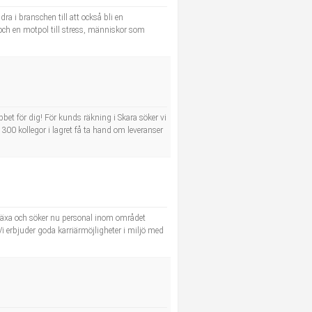
a i branschen till att också bli en
 och en motpol till stress, människor som
bbet för dig! För kunds räkning i Skara söker vi
 300 kollegor i lagret få ta hand om leveranser
 växa och söker nu personal inom området
 Vi erbjuder goda karriärmöjligheter i miljö med