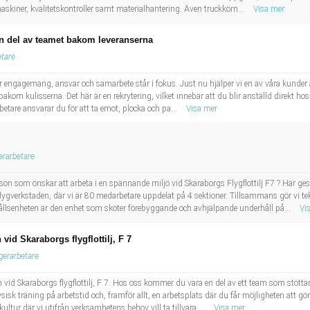
skiner, kvalitetskontroller samt materialhantering. Även truckkörn...
Visa mer
en del av teamet bakom leveranserna
etare
där engagemang, ansvar och samarbete står i fokus. Just nu hjälper vi en av våra kunder at
digt bakom kulisserna. Det här är en rekrytering, vilket innebär att du blir anställd direkt
etare ansvarar du för att ta emot, plocka och pa...
Visa mer
erarbetare
on som önskar att arbeta i en spännande miljö vid Skaraborgs Flygflottilj F7 ? Här ges 
gverkstaden, där vi är 80 medarbetare uppdelat på 4 sektioner. Tillsammans gör vi te
llsenheten är den enhet som sköter förebyggande och avhjälpande underhåll på...
Vi
vid Skaraborgs flygflottilj, F 7
gerarbetare
en vid Skaraborgs flygflottilj, F 7. Hos oss kommer du vara en del av ett team som stöttar
fysisk träning på arbetstid och, framför allt, en arbetsplats där du får möjligheten att gö
ltur där vi utifrån verksamhetens behov vill ta tillvara ...
Visa mer