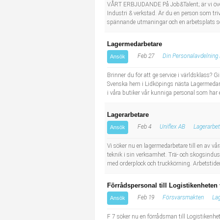
Socialt arbete
Informatör/Kommunikatör
VÅRT ERBJUDANDE På Job&Talent; är vi överty
Industri & verkstad. Är du en person som trivs
spännande utmaningar och en arbetsplats so
Säkerhetsarbete
Brevbärare
Lagermedarbetare
Tekniskt arbete
Sjuksköterska, grundutbildad
Feb 27
Din Personalavdelning 
Ansök
Brinner du för att ge service i världsklass? G
Transport
Kock, storhushåll
Svenska hem i Lidköpings nästa Lagermedarbe
i våra butiker vår kunniga personal som har e
Undersköterska, vård- o specialavd. o mottagning
Lagerarbetare
Bibliotekarie
Feb 4
Uniflex AB
Lagerarbet
Ansök
Vi söker nu en lagermedarbetare till en av v
Administrativ assistent
teknik i sin verksamhet. Trä- och skogsindus
med orderplock och truckkörning. Arbetstiderna
Lärare i gymnasiet
Förrådspersonal till Logistikenheten v
Feb 19
Försvarsmakten
La
Ansök
F 7 söker nu en förrådsman till Logistikenhe