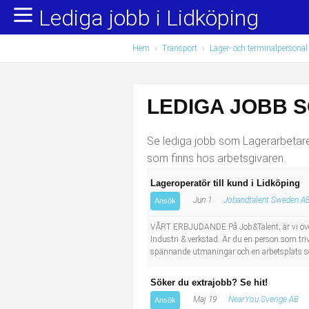
Lediga jobb i Lidköping
Yrkesområden
Populära jobb
Hem
›
Transport
›
Lager- och terminalpersonal
Administration, ekonomi, juridik
Undersköterska, hemtjänst och äldreboende
Bygg och anläggning
Städare/Lokalvårdare
LEDIGA JOBB 
Chefer och verksamhetsledare
Barnskötare
Se lediga jobb som Lagerarbetare i
Data/IT
Lärare i förskola/Förskollärare
som finns hos arbetsgivaren.
Lageroperatör till kund i Lidköping
Försäljning, inköp, marknadsföring
Lagerarbetare
Jun 1
Jobandtalent Sweden A
Ansök
Hantverksyrken
Bussförare/Busschaufför
VÅRT ERBJUDANDE På Job&Talent; är vi överty
Industri & verkstad. Är du en person som trivs
spännande utmaningar och en arbetsplats so
Hotell, restaurang, storhushåll
Elevassistent
Söker du extrajobb? Se hit!
Hälso- och sjukvård
Personlig assistent
Maj 19
NearYou Sverige AB
Ansök