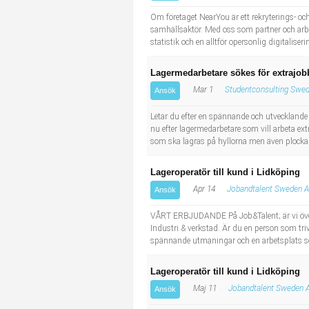
Industriell tillverkning
Behandlingsassistent/Socialpedagog
Om företaget NearYou är ett rekryterings- och
samhällsaktör. Med oss som partner och arbet
statistik och en alltför opersonlig digitaliser
Installation, drift, underhåll
Tandsköterska
Lagermedarbetare sökes för extrajob
Kropps- och skönhetsvård
Budbilsförare
Mar 1
Studentconsulting Swed
Ansök
Kultur, media, design
Tidningsbud/Tidningsdistributör
Letar du efter en spännande och utvecklande t
nu efter lagermedarbetare som vill arbeta ext
som ska lagras på hyllorna men även plocka 
Militärt arbete
Lärare i fritidshem/Fritidspedagog
Lageroperatör till kund i Lidköping
Naturbruk
Taxiförare/Taxichaufför
Apr 14
Jobandtalent Sweden 
Ansök
Naturvetenskapligt arbete
Läkarsekreterare/Vårdadmin/Medicinsk sekreterare
VÅRT ERBJUDANDE På Job&Talent; är vi överty
Industri & verkstad. Är du en person som trivs
spännande utmaningar och en arbetsplats so
Pedagogiskt arbete
Lastbilsförare m.fl.
Lageroperatör till kund i Lidköping
Sanering och renhållning
Fastighetsskötare
Maj 11
Jobandtalent Sweden 
Ansök