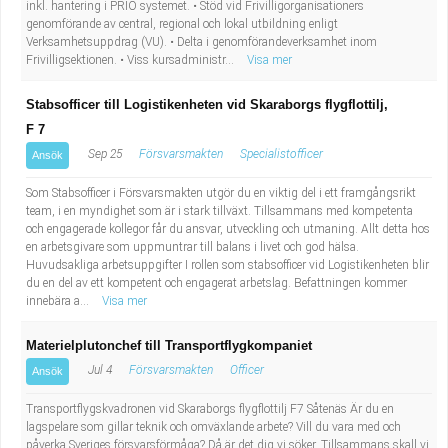
inkl. hantering i PRIO systemet. • Stöd vid Frivilligorganisationers
genomförande av central, regional och lokal utbildning enligt
Verksamhetsuppdrag (VU). • Delta i genomförandeverksamhet inom
Frivilligsektionen. • Viss kursadministr...
Visa mer
Stabsofficer till Logistikenheten vid Skaraborgs flygflottilj,
F 7
Sep 25
Försvarsmakten
Specialistofficer
Ansök
Som Stabsofficer i Försvarsmakten utgör du en viktig del i ett framgångsrikt
team, i en myndighet som är i stark tillväxt. Tillsammans med kompetenta
och engagerade kollegor får du ansvar, utveckling och utmaning. Allt detta hos
en arbetsgivare som uppmuntrar till balans i livet och god hälsa.
Huvudsakliga arbetsuppgifter I rollen som stabsofficer vid Logistikenheten blir
du en del av ett kompetent och engagerat arbetslag. Befattningen kommer
innebära a...
Visa mer
Materielplutonchef till Transportflygkompaniet
Jul 4
Försvarsmakten
Officer
Ansök
Transportflygskvadronen vid Skaraborgs flygflottilj F7 Såtenäs Är du en
lagspelare som gillar teknik och omväxlande arbete? Vill du vara med och
påverka Sveriges försvarsförmåga? Då är det dig vi söker. Tillsammans skall vi