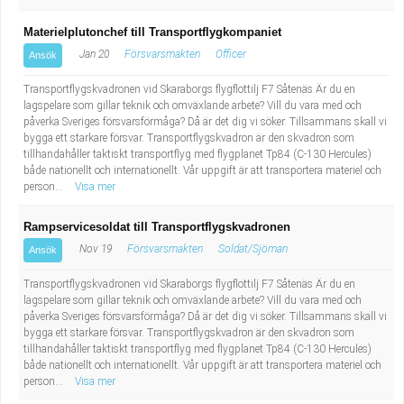
Materielplutonchef till Transportflygkompaniet
Jan 20
Försvarsmakten
Officer
Ansök
Transportflygskvadronen vid Skaraborgs flygflottilj F7 Såtenäs Är du en
lagspelare som gillar teknik och omväxlande arbete? Vill du vara med och
påverka Sveriges försvarsförmåga? Då är det dig vi söker. Tillsammans skall vi
bygga ett starkare försvar. Transportflygskvadron är den skvadron som
tillhandahåller taktiskt transportflyg med flygplanet Tp84 (C-130 Hercules)
både nationellt och internationellt. Vår uppgift är att transportera materiel och
person...
Visa mer
Rampservicesoldat till Transportflygskvadronen
Nov 19
Försvarsmakten
Soldat/Sjöman
Ansök
Transportflygskvadronen vid Skaraborgs flygflottilj F7 Såtenäs Är du en
lagspelare som gillar teknik och omväxlande arbete? Vill du vara med och
påverka Sveriges försvarsförmåga? Då är det dig vi söker. Tillsammans skall vi
bygga ett starkare försvar. Transportflygskvadron är den skvadron som
tillhandahåller taktiskt transportflyg med flygplanet Tp84 (C-130 Hercules)
både nationellt och internationellt. Vår uppgift är att transportera materiel och
person...
Visa mer