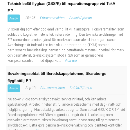
Teknisk befäl flygbas (GSS/K) till reparationsgrupp vid TekA
F 7
Okt 25
Försvarsmakten
Soldat/Sjöman
Ansök
Vi söker dig som efter godkänd värnplikt vill tjänstgöra i Försvarsmakten som
soldat vid Logistikenhetens tekniska avdelning. Den tekniska avdelningen vid
F 7 samordnar teknisk tjänst för mark- och basmateriel inom garnisonen.
Avdelningen är indelad i en teknisk kundmottagning (TKM) som är
garnisonens huvudsakliga hänvisning beträffande materielunderhåll för mark-
och basmateriel, tekniskt system stöd (TSS) som är garnisonens
kompetenscentrum med djupa ku...
Visa mer
Bevakningssoldat till Beredskapsplutonen, Skaraborgs
flygflottilj F 7
Sep 13
Försvarsmakten
Soldat/Sjöman
Ansök
Nu söker vi dig som är skyddsvakt, serviceinriktad, och kan arbeta
självständigt. Arbetet innebär ett rullande arbetsschema med dag-, natt- och
helgtjänstgöring. Huvudsakliga arbetsuppgifter Som soldat GSS/K OR 1-4 vid
Beredskapsplutonen vid Såtenäs garnison ingår du i ett arbetslag som
övervakar larmsystem, sköter bevakning samt inpassering till garnisonens
skyddsobjekt. Detta görs genom teknisk övervakning och identitetskontroller.