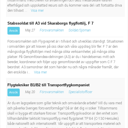
tillsammans med chefen för avdelningen och dess medarbetare vara en
efterfrågad och uppskattad resurs och du kommer vara del i att fortsätta driva
den tillväxt ...
Visa mer
Stabssoldat till A3 vid Skaraborgs flygflottilj, F 7
Maj 27
Försvarsmakten
Soldat/Sjöman
Ansök
Försvarsmakten och Flygvapnet är i tillväxt och utvecklas ständigt. Situationen
i omvärlden gör att kraven på oss ökar och våra uppdrag blir fler. F 7 är den
mångsidiga flygflottiljen med många olika verksamheter, på många olika
platser. På Genomförandeavdelningen (A3) är du i händelsernas mitt och
bereder, koordinerar och följer upp genomförandet av uppgifter som C F 7
beordrat. A3 samordnar det som händer nu och några månader framåt, där
den enskilda i...
Visa mer
Flygtekniker B1/B2 till Transportflygkompaniet
Maj 20
Försvarsmakten
Specialistofficer
Ansök
Är du en lagspelare som gillar teknik och omväxlande arbete? Vill du vara med
och påverka Sveriges försvarsförmåga? Då är det dig vi söker. Tillsammans
skall vi bygga ett starkare försvar. Transportflygskvadron är den enhet som
tillhandahåller taktiskt transportflyg med flygplanet TP 84 (C-130 Hercules)
både nationellt och internationellt. Vår uppgift är att transportera materiel och