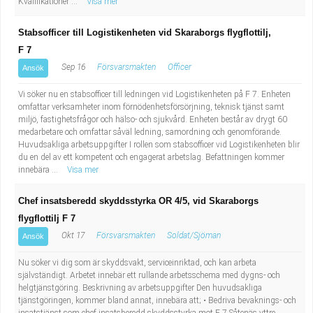
Kvalifikationer ...
Visa mer
Stabsofficer till Logistikenheten vid Skaraborgs flygflottilj,
F 7
Sep 16
Försvarsmakten
Officer
Ansök
Vi söker nu en stabsofficer till ledningen vid Logistikenheten på F 7. Enheten
omfattar verksamheter inom förnödenhetsförsörjning, teknisk tjänst samt
miljö, fastighetsfrågor och hälso- och sjukvård. Enheten består av drygt 60
medarbetare och omfattar såväl ledning, samordning och genomförande.
Huvudsakliga arbetsuppgifter I rollen som stabsofficer vid Logistikenheten blir
du en del av ett kompetent och engagerat arbetslag. Befattningen kommer
innebära ...
Visa mer
Chef insatsberedd skyddsstyrka OR 4/5, vid Skaraborgs
flygflottilj F 7
Okt 17
Försvarsmakten
Soldat/Sjöman
Ansök
Nu söker vi dig som är skyddsvakt, serviceinriktad, och kan arbeta
självständigt. Arbetet innebär ett rullande arbetsschema med dygns- och
helgtjänstgöring. Beskrivning av arbetsuppgifter Den huvudsakliga
tjänstgöringen, kommer bland annat, innebära att; • Bedriva bevaknings- och