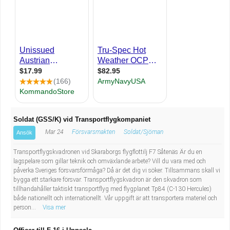
Industriell tillverkning
Behandlingsassistent/Socialpedagog
Installation, drift, underhåll
Tandsköterska
Kropps- och skönhetsvård
Budbilsförare
Kultur, media, design
Tidningsbud/Tidningsdistributör
Militärt arbete
Lärare i fritidshem/Fritidspedagog
Soldat (GSS/K) vid Transportflygkompaniet
Mar 24
Försvarsmakten
Soldat/Sjöman
Ansök
Naturbruk
Taxiförare/Taxichaufför
Transportflygskvadronen vid Skaraborgs flygflottilj F7 Såtenäs Är du en
Naturvetenskapligt arbete
Läkarsekreterare/Vårdadmin/Medicinsk
lagspelare som gillar teknik och omväxlande arbete? Vill du vara med och
påverka Sveriges försvarsförmåga? Då är det dig vi söker. Tillsammans skall vi
bygga ett starkare försvar. Transportflygskvadron är den skvadron som
sekreterare
Pedagogiskt arbete
tillhandahåller taktiskt transportflyg med flygplanet Tp84 (C-130 Hercules)
både nationellt och internationellt. Vår uppgift är att transportera materiel och
person...
Visa mer
Lastbilsförare m.fl.
Sanering och renhållning