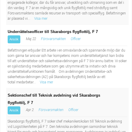
engagerade kollegor, där du får ansvar, utveckling och utmaning som en del i
din vardag. F 7 är en mångsidig och unik flygflottilj med stridsflyg samt
Försvarsmaktens samlade resurser av transport- och specialflyg. Befattningen
är placerad vi...
Visa mer
Underrättelseofficer till Skaraborgs flygflottilj, F 7
Maj 22
Försvarsmakten
Officer
Ansök
Befattningen erbjuder Ett arbete i en omväxlande och spännande miljö där du
som gärna tar ansvar och har kompetens inom underrättelsetjänst kan bidra
till att underrättelse- och säkerhetsavdelningen på F 7 blir ännu bättre. Vi söker
en självständig medarbetare som ges utrymme att ta initiativ och driva
underrättelsefunktionen framåt. Om avdelningen Underrättelse- och
säkerhetsavdelningen (A2) på Skaraborgs flygflottilj består av ett
tiotal medarbetar...
Visa mer
Sektionschef till Teknisk avdelning vid Skaraborgs
flygflottilj, F 7
Apr 2
Försvarsmakten
Officer
Ansök
Skaraborgs flygflottilj, F 7 söker chef mekanikerskolan till Teknisk avdelning
vid Logistikenheten på F 7. Den tekniska avdelningen samordnar teknisk