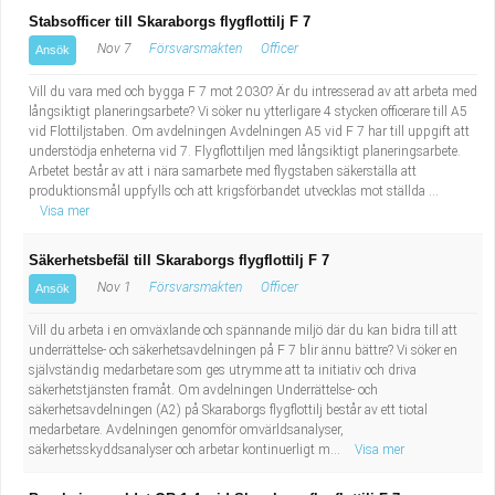
Stabsofficer till Skaraborgs flygflottilj F 7
Nov 7
Försvarsmakten
Officer
Ansök
Vill du vara med och bygga F 7 mot 2030? Är du intresserad av att arbeta med
långsiktigt planeringsarbete? Vi söker nu ytterligare 4 stycken officerare till A5
vid Flottiljstaben. Om avdelningen Avdelningen A5 vid F 7 har till uppgift att
understödja enheterna vid 7. Flygflottiljen med långsiktigt planeringsarbete.
Arbetet består av att i nära samarbete med flygstaben säkerställa att
produktionsmål uppfylls och att krigsförbandet utvecklas mot ställda ...
Visa mer
Säkerhetsbefäl till Skaraborgs flygflottilj F 7
Nov 1
Försvarsmakten
Officer
Ansök
Vill du arbeta i en omväxlande och spännande miljö där du kan bidra till att
underrättelse- och säkerhetsavdelningen på F 7 blir ännu bättre? Vi söker en
självständig medarbetare som ges utrymme att ta initiativ och driva
säkerhetstjänsten framåt. Om avdelningen Underrättelse- och
säkerhetsavdelningen (A2) på Skaraborgs flygflottilj består av ett tiotal
medarbetare. Avdelningen genomför omvärldsanalyser,
säkerhetsskyddsanalyser och arbetar kontinuerligt m...
Visa mer