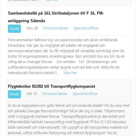
Sambandsbefäl på 161.Strilbataljonen till F 16, FM-
anläggning Såtenäs
Nov 28
Försvarsmakten
Specialistofficer
Ansök
Försvarsmakten befinner sig i en expansionsfas och på en omfattande
tillväxtresa. Här ges du möjlighet att arbeta i ett engagerat och
sammansvetsat team där du får möjlighet att utvecklas samtidigt som du
bidrar till organisationens utvecklingsresa. Som anställd hos oss blir du en
viktig del av Sveriges försvar. Om enheten 161. Stridslednings- och
Luftbevakningsbataljonen verkar dygnet runt och året runt. Detta för att
övervaka och försvara svenskt l...
Visa mer
Flygtekniker B1/B2 till Transportflygkompaniet
Okt 13
Försvarsmakten
Specialistofficer
Ansök
Är du en lagspelare som gillar teknik och omväxlande arbete? Vill du vara med
och påverka Sveriges försvarsförmåga? Då är det dig vi söker. Tillsammans
skall vi bygga ett starkare försvar. Transportflygskvadron är den enhet som
tillhandahåller taktiskt transportflyg med flygplanet TP 84 (C-130 Hercules)
både nationellt och internationellt. Vår uppgift är att transportera materiel och
personal, utföra luftburen försörjning och taktisk flygtransport. Nu sö...