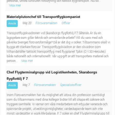
personal, utföra luftburen försörjning och taktisk flygtransport. Nu sö...
Visa mer
Materielplutonchef till Transportflygkompaniet
Maj 20
Försvarsmakten
Officer
Ansök
Transportflygskvadronen vid Skaraborgs flygflottilj F7 Såtenäs Är du en
lagspelare som gillar teknik och omväxlande arbete? Vill du vara med och
påverka Sveriges försvarsförmåga? Då är det dig vi söker. Tillsammans skall vi
bygga ett starkare försvar. Transportflygskvadron är den skvadron som
tillhandahåller taktiskt transportflyg med flygplanet Tp84 (C-130 Hercules)
både nationellt och internationellt. Vår uppgift är att transportera materiel och
person...
Visa mer
Chef Flygterminalgrupp vid Logistikenheten, Skaraborgs
flygflottilj F 7
Maj 7
Försvarsmakten
Specialistofficer
Ansök
Inom Försvarsmakten har du möjlighet att utöva din profession samtidigt
som du tillsammans med dina kollegor bidrar till att skapa ett säkrare och
tryggare samhälle. Vi värnar om våra medarbetare och erbjuder varierade och
spännande projekt, utvecklingsmöjligheter, värdeskapande team och inte
minst värdesätter vi work-life-balance. F 7 söker en chef Flygterminalgrupp till