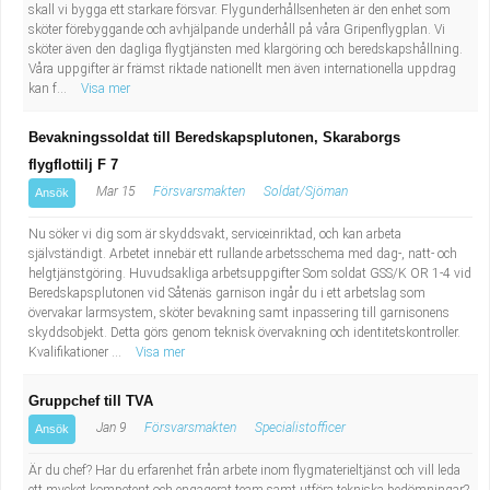
skall vi bygga ett starkare försvar. Flygunderhållsenheten är den enhet som
sköter förebyggande och avhjälpande underhåll på våra Gripenflygplan. Vi
sköter även den dagliga flygtjänsten med klargöring och beredskapshållning.
Våra uppgifter är främst riktade nationellt men även internationella uppdrag
kan f...
Visa mer
Bevakningssoldat till Beredskapsplutonen, Skaraborgs
flygflottilj F 7
Mar 15
Försvarsmakten
Soldat/Sjöman
Ansök
Nu söker vi dig som är skyddsvakt, serviceinriktad, och kan arbeta
självständigt. Arbetet innebär ett rullande arbetsschema med dag-, natt- och
helgtjänstgöring. Huvudsakliga arbetsuppgifter Som soldat GSS/K OR 1-4 vid
Beredskapsplutonen vid Såtenäs garnison ingår du i ett arbetslag som
övervakar larmsystem, sköter bevakning samt inpassering till garnisonens
skyddsobjekt. Detta görs genom teknisk övervakning och identitetskontroller.
Kvalifikationer ...
Visa mer
Gruppchef till TVA
Jan 9
Försvarsmakten
Specialistofficer
Ansök
Är du chef? Har du erfarenhet från arbete inom flygmaterieltjänst och vill leda