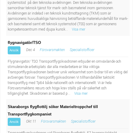
systemstöd på den tekniska avdelningen. Den tekniska avdelningen
samordnar teknisk tjänst för mark- och basmateriel inom garnisonen.
Avdelningen är indelad i en teknisk kundmottagning (TKM) som är
garnisonens huvudsakliga hänvisning beträffande materielunderhåll för mark-
och basmateriel samt ett teknisk systemstöd (TSS) som är garnisonens
kompetenscentrum med djupa kunsk...
Visa mer
flygnavigatör/TSO
Dec 4
Försvarsmakten
Specialistofficer
Ansök
Flygnavigatör/ TSO Transportflygskvadronen erbjuder en omväxlande och
stimulerande arbetsplats där alla medarbetare är lika viktiga.
Transportflygskvadronen bedriver unik verksamhet som bidrar till en viktig del
avSveriges försvar. Transportflygskvadronen Vi tillhandahåller taktiskt
transportflyg med Tp84 både nationellt och internationellt. Vi är hela
Försvarsmaktens resurs och höga krav ställs på vår säkerhet och
tillgänglighet. Skvadronen är baserad p...
Visa mer
Skaraborgs flygflottilj söker Materieltroppchef till
Transportflygkompaniet
Okt 11
Försvarsmakten
Specialistofficer
Ansök