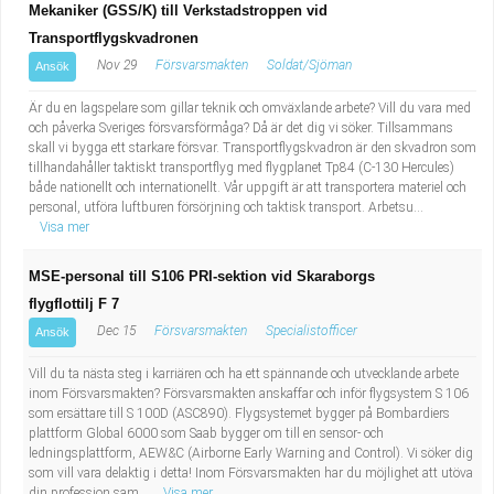
Mekaniker (GSS/K) till Verkstadstroppen vid
Transportflygskvadronen
Nov 29
Försvarsmakten
Soldat/Sjöman
Ansök
Är du en lagspelare som gillar teknik och omväxlande arbete? Vill du vara med
och påverka Sveriges försvarsförmåga? Då är det dig vi söker. Tillsammans
skall vi bygga ett starkare försvar. Transportflygskvadron är den skvadron som
tillhandahåller taktiskt transportflyg med flygplanet Tp84 (C-130 Hercules)
både nationellt och internationellt. Vår uppgift är att transportera materiel och
personal, utföra luftburen försörjning och taktisk transport. Arbetsu...
Visa mer
MSE-personal till S106 PRI-sektion vid Skaraborgs
flygflottilj F 7
Dec 15
Försvarsmakten
Specialistofficer
Ansök
Vill du ta nästa steg i karriären och ha ett spännande och utvecklande arbete
inom Försvarsmakten? Försvarsmakten anskaffar och inför flygsystem S 106
som ersättare till S 100D (ASC890). Flygsystemet bygger på Bombardiers
plattform Global 6000 som Saab bygger om till en sensor- och
ledningsplattform, AEW&C (Airborne Early Warning and Control). Vi söker dig
som vill vara delaktig i detta! Inom Försvarsmakten har du möjlighet att utöva
din profession sam...
Visa mer