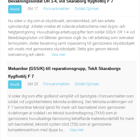
Bevakningssoldat OR 1-4, vid Skaraborg flygflottilj F 7
Okt 17
Försvarsmakten
Soldat/Sjöman
Ansök
Nu söker vi dig som är skyddsvakt, serviceinriktad, och kan arbeta
självständigt. Arbetet innebär ett rullande arbetsschema med dygns- och
helgtjänstgöring. Huvudsakliga arbetsuppgifter Som soldat GSS/K OR 1-4 vid
Beredskapspluton vid Såtenäs garnison ingår du i ett arbetslag som övervakar
larmsystem, sköter bevakning samt inpassering till garnisonens skyddsobjekt
och insats mot garnisonens skyddsobjekt. Detta görs genom teknisk
övervakning och identi...
Visa mer
Mekaniker (GSS/K) till reparationsgrupp, TekA Skaraborgs
flygflottilj F 7
Okt 25
Försvarsmakten
Soldat/Sjöman
Ansök
Vi söker dig som efter godkänd värnplikt vill tjänstgöra i Försvarsmakten som
soldat vid Logistikenhetens tekniska avdelning. Den tekniska avdelningen vid
F 7 samordnar teknisk tjänst för mark- och basmateriel inom garnisonen.
Avdelningen är indelad i en teknisk kundmottagning (TKM) som är
garnisonens huvudsakliga hänvisning beträffande materielunderhåll för mark-
och basmateriel, tekniskt system stöd (TSS) som är garnisonens
kompetenscentrum med djupa ku...
Visa mer