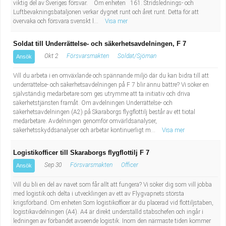
viktig del av Sveriges försvar. Om enheten 161. Stridslednings- och
Luftbevakningsbataljonen verkar dygnet runt och året runt. Detta för att
övervaka och försvara svenskt l...
Visa mer
Soldat till Underrättelse- och säkerhetsavdelningen, F 7
Okt 2
Försvarsmakten
Soldat/Sjöman
Ansök
Vill du arbeta i en omväxlande och spännande miljö där du kan bidra till att
underrättelse- och säkerhetsavdelningen på F 7 blir ännu bättre? Vi söker en
självständig medarbetare som ges utrymme att ta initiativ och driva
säkerhetstjänsten framåt. Om avdelningen Underrättelse- och
säkerhetsavdelningen (A2) på Skaraborgs flygflottilj består av ett tiotal
medarbetare. Avdelningen genomför omvärldsanalyser,
säkerhetsskyddsanalyser och arbetar kontinuerligt m...
Visa mer
Logistikofficer till Skaraborgs flygflottilj F 7
Sep 30
Försvarsmakten
Officer
Ansök
Vill du bli en del av navet som får allt att fungera? Vi söker dig som vill jobba
med logistik och delta i utvecklingen av ett av Flygvapnets största
krigsförband. Om enheten Som logistikofficer är du placerad vid flottiljstaben,
logistikavdelningen (A4). A4 är direkt underställd stabschefen och ingår i
ledningen av förbandet avseende logistik. Inom den närmaste tiden kommer