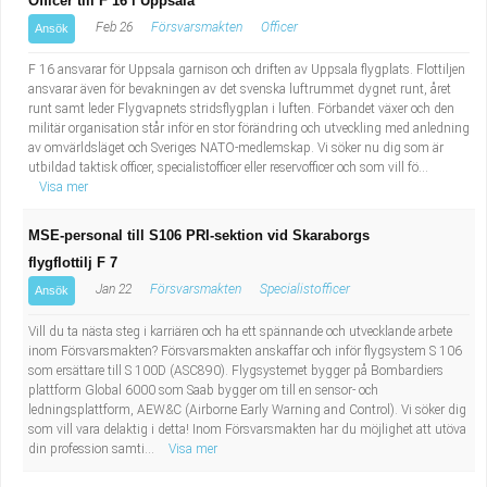
Officer till F 16 i Uppsala
Fastighetsskötare
Socialt arbete
Feb 26
Försvarsmakten
Officer
Ansök
Informatör/Kommunikatör
Säkerhetsarbete
F 16 ansvarar för Uppsala garnison och driften av Uppsala flygplats. Flottiljen
ansvarar även för bevakningen av det svenska luftrummet dygnet runt, året
runt samt leder Flygvapnets stridsflygplan i luften. Förbandet växer och den
Brevbärare
Tekniskt arbete
militär organisation står inför en stor förändring och utveckling med anledning
av omvärldsläget och Sveriges NATO-medlemskap. Vi söker nu dig som är
utbildad taktisk officer, specialistofficer eller reservofficer och som vill fö...
Sjuksköterska, grundutbildad
Transport
Visa mer
Kock, storhushåll
MSE-personal till S106 PRI-sektion vid Skaraborgs
flygflottilj F 7
Undersköterska, vård- o specialavd. o mottagning
Jan 22
Försvarsmakten
Specialistofficer
Ansök
Bibliotekarie
Vill du ta nästa steg i karriären och ha ett spännande och utvecklande arbete
inom Försvarsmakten? Försvarsmakten anskaffar och inför flygsystem S 106
som ersättare till S 100D (ASC890). Flygsystemet bygger på Bombardiers
Administrativ assistent
plattform Global 6000 som Saab bygger om till en sensor- och
ledningsplattform, AEW&C (Airborne Early Warning and Control). Vi söker dig
som vill vara delaktig i detta! Inom Försvarsmakten har du möjlighet att utöva
Lärare i gymnasiet
din profession samti...
Visa mer