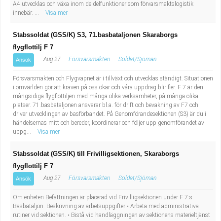
A4 utvecklas och växa inom de delfunktioner som förvarsmaktslogistik
innebär. ...
Visa mer
Stabssoldat (GSS/K) S3, 71.basbataljonen Skaraborgs
flygflottilj F 7
Aug 27
Försvarsmakten
Soldat/Sjöman
Ansök
Försvarsmakten och Flygvapnet är i tillväxt och utvecklas ständigt. Situationen
i omvärlden gör att kraven på oss ökar och våra uppdrag blir fler. F 7 är den
mångsidiga flygflottiljen med många olika verksamheter, på många olika
platser. 71.basbataljonen ansvarar bl.a. för drift och bevakning av F7 och
driver utvecklingen av basförbandet. På Genomförandesektionen (S3) är du i
händelsernas mitt och bereder, koordinerar och följer upp genomförandet av
uppg...
Visa mer
Stabssoldat (GSS/K) till Frivilligsektionen, Skaraborgs
flygflottilj F 7
Aug 27
Försvarsmakten
Soldat/Sjöman
Ansök
Om enheten Befattningen är placerad vid Frivilligsektionen under F 7:s
Basbataljon. Beskrivning av arbetsuppgifter • Arbeta med administrativa
rutiner vid sektionen. • Bistå vid handläggningen av sektionens materieltjänst