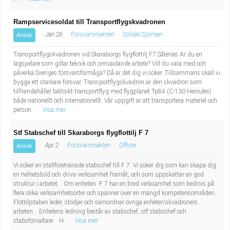
Rampservicesoldat till Transportflygskvadronen
Jan 28
Försvarsmakten
Soldat/Sjöman
Ansök
Transportflygskvadronen vid Skaraborgs flygflottilj F7 Såtenäs Är du en
lagspelare som gillar teknik och omväxlande arbete? Vill du vara med och
påverka Sveriges försvarsförmåga? Då är det dig vi söker. Tillsammans skall vi
bygga ett starkare försvar. Transportflygskvadron är den skvadron som
tillhandahåller taktiskt transportflyg med flygplanet Tp84 (C-130 Hercules)
både nationellt och internationellt. Vår uppgift är att transportera materiel och
person...
Visa mer
Stf Stabschef till Skaraborgs flygflottilj F 7
Apr 2
Försvarsmakten
Officer
Ansök
Vi söker en ställföretränade stabschef till F 7. Vi söker dig som kan skapa dig
en helhetsbild och driva verksamhet framåt, och som uppskattar en god
struktur i arbetet. Om enheten F 7 har en bred verksamhet som bedrivs på
flera olika verksamhetsorter och spänner över en mängd kompetensområden.
Flottiljstaben leder, stödjer och samordnar övriga enheter/skvadroners
arbeten. Enhetens ledning består av stabschef, stf stabschef och
stabsförvaltare. H...
Visa mer