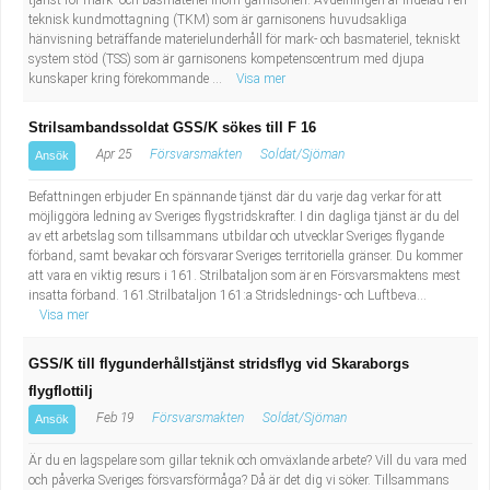
tjänst för mark- och basmateriel inom garnisonen. Avdelningen är indelad i en
teknisk kundmottagning (TKM) som är garnisonens huvudsakliga
hänvisning beträffande materielunderhåll för mark- och basmateriel, tekniskt
system stöd (TSS) som är garnisonens kompetenscentrum med djupa
kunskaper kring förekommande ...
Visa mer
Strilsambandssoldat GSS/K sökes till F 16
Apr 25
Försvarsmakten
Soldat/Sjöman
Ansök
Befattningen erbjuder En spännande tjänst där du varje dag verkar för att
möjliggöra ledning av Sveriges flygstridskrafter. I din dagliga tjänst är du del
av ett arbetslag som tillsammans utbildar och utvecklar Sveriges flygande
förband, samt bevakar och försvarar Sveriges territoriella gränser. Du kommer
att vara en viktig resurs i 161. Strilbataljon som är en Försvarsmaktens mest
insatta förband. 161.Strilbataljon 161:a Stridslednings- och Luftbeva...
Visa mer
GSS/K till flygunderhållstjänst stridsflyg vid Skaraborgs
flygflottilj
Feb 19
Försvarsmakten
Soldat/Sjöman
Ansök
Är du en lagspelare som gillar teknik och omväxlande arbete? Vill du vara med
och påverka Sveriges försvarsförmåga? Då är det dig vi söker. Tillsammans