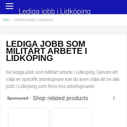
Yrkesområden
Populära jobb
Lediga jobb i Lidköping
Hem
›
Militärt arbete
- Lidköping
Administration, ekonomi, juridik
Undersköterska, hemtjänst och äldreboende
Bygg och anläggning
Städare/Lokalvårdare
LEDIGA JOBB SOM
MILITÄRT ARBETE I
Chefer och verksamhetsledare
Barnskötare
LIDKÖPING
Data/IT
Lärare i förskola/Förskollärare
Se lediga jobb som Militärt arbete i Lidköping. Genom att
Försäljning, inköp, marknadsföring
Lagerarbetare
välja en specifik arbetsgivare kan du även välja att se alla
jobb i Lidköping som finns hos arbetsgivaren.
Hantverksyrken
Bussförare/Busschaufför
Hotell, restaurang, storhushåll
Elevassistent
Hälso- och sjukvård
Personlig assistent