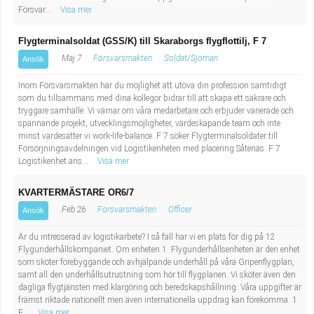
Försvar...
Visa mer
Flygterminalsoldat (GSS/K) till Skaraborgs flygflottilj, F 7
Maj 7
Försvarsmakten
Soldat/Sjöman
Ansök
Inom Försvarsmakten har du möjlighet att utöva din profession samtidigt
som du tillsammans med dina kollegor bidrar till att skapa ett säkrare och
tryggare samhälle. Vi värnar om våra medarbetare och erbjuder varierade och
spännande projekt, utvecklingsmöjligheter, värdeskapande team och inte
minst värdesätter vi work-life-balance. F 7 söker Flygterminalsoldater till
Försörjningsavdelningen vid Logistikenheten med placering Såtenäs. F 7
Logistikenhet ans...
Visa mer
KVARTERMÄSTARE OR6/7
Feb 26
Försvarsmakten
Officer
Ansök
Är du intresserad av logistikarbete? I så fall har vi en plats för dig på 12
Flygunderhållskompaniet. Om enheten 1. Flygunderhållsenheten är den enhet
som sköter förebyggande och avhjälpande underhåll på våra Gripenflygplan,
samt all den underhållsutrustning som hör till flygplanen. Vi sköter även den
dagliga flygtjänsten med klargöring och beredskapshållning. Våra uppgifter är
främst riktade nationellt men även internationella uppdrag kan förekomma. 1.
F...
Visa mer