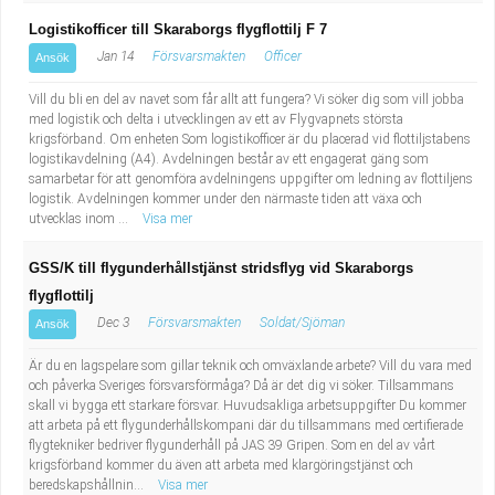
Logistikofficer till Skaraborgs flygflottilj F 7
Jan 14
Försvarsmakten
Officer
Ansök
Vill du bli en del av navet som får allt att fungera? Vi söker dig som vill jobba
med logistik och delta i utvecklingen av ett av Flygvapnets största
krigsförband. Om enheten Som logistikofficer är du placerad vid flottiljstabens
logistikavdelning (A4). Avdelningen består av ett engagerat gäng som
samarbetar för att genomföra avdelningens uppgifter om ledning av flottiljens
logistik. Avdelningen kommer under den närmaste tiden att växa och
utvecklas inom ...
Visa mer
GSS/K till flygunderhållstjänst stridsflyg vid Skaraborgs
flygflottilj
Dec 3
Försvarsmakten
Soldat/Sjöman
Ansök
Är du en lagspelare som gillar teknik och omväxlande arbete? Vill du vara med
och påverka Sveriges försvarsförmåga? Då är det dig vi söker. Tillsammans
skall vi bygga ett starkare försvar. Huvudsakliga arbetsuppgifter Du kommer
att arbeta på ett flygunderhållskompani där du tillsammans med certifierade
flygtekniker bedriver flygunderhåll på JAS 39 Gripen. Som en del av vårt
krigsförband kommer du även att arbeta med klargöringstjänst och
beredskapshållnin...
Visa mer