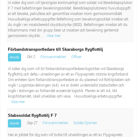
Vi söker dig som vill tjänstgöra kontinuerligt som soldat vid Beredskapspluton
F 7 med befattningen bevakningssoldat. Beredskapsplutonens huvuduppgift
är att bevaka, patrullera och genomföra insatser inom garnisonsområdet.
Huvudsakliga arbetsuppgifter Befattning som bevakningssoldat innebär att
du ingår i en insatsberedd skyddsstyrka (IBSS). Befattningen innebär att du
tillsammans med din grupp löser ut insatser och bevakning gentemot
garnisonens skydds...
Visa mer
Förbandstransportledare till Skaraborgs flygflottilj
Okt 2
Försvarsmakten
Officer
Ansök
Vi söker dig som vill bli förbandstransportledare/logistiker vid Skaraborgs
flygflottilj och delta i utvecklingen av ett av Flygvapnets största krigsförband.
Om enheten Som förbandstransportledare är du placerad vid flottiljstaben och
ingår i Logistikavdelningen (A4). A4 är direkt underställd stabschefen och
ingår i ledningen av förbandet avseende logistik. Planen är att A4, likt
krigsförbandet, skall utvecklas och växa. Huvudsakliga arbetsuppgifter ...
Visa mer
Stabssoldat flygflottilj F 7
Sep 27
Försvarsmakten
Soldat/Sjöman
Ansök
Här är jobbet för dig som vill bidra till utvecklingen av ett av Flygvapnets