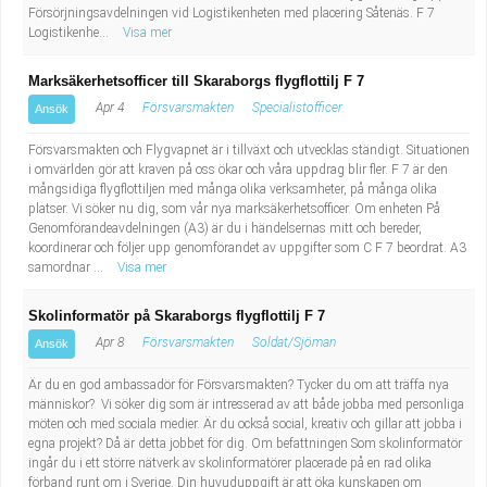
Försörjningsavdelningen vid Logistikenheten med placering Såtenäs. F 7
Logistikenhe...
Visa mer
Marksäkerhetsofficer till Skaraborgs flygflottilj F 7
Apr 4
Försvarsmakten
Specialistofficer
Ansök
Försvarsmakten och Flygvapnet är i tillväxt och utvecklas ständigt. Situationen
i omvärlden gör att kraven på oss ökar och våra uppdrag blir fler. F 7 är den
mångsidiga flygflottiljen med många olika verksamheter, på många olika
platser. Vi söker nu dig, som vår nya marksäkerhetsofficer. Om enheten På
Genomförandeavdelningen (A3) är du i händelsernas mitt och bereder,
koordinerar och följer upp genomförandet av uppgifter som C F 7 beordrat. A3
samordnar ...
Visa mer
Skolinformatör på Skaraborgs flygflottilj F 7
Apr 8
Försvarsmakten
Soldat/Sjöman
Ansök
Är du en god ambassadör för Försvarsmakten? Tycker du om att träffa nya
människor? Vi söker dig som är intresserad av att både jobba med personliga
möten och med sociala medier. Är du också social, kreativ och gillar att jobba i
egna projekt? Då är detta jobbet för dig. Om befattningen Som skolinformatör
ingår du i ett större nätverk av skolinformatörer placerade på en rad olika
förband runt om i Sverige. Din huvuduppgift är att öka kunskapen om