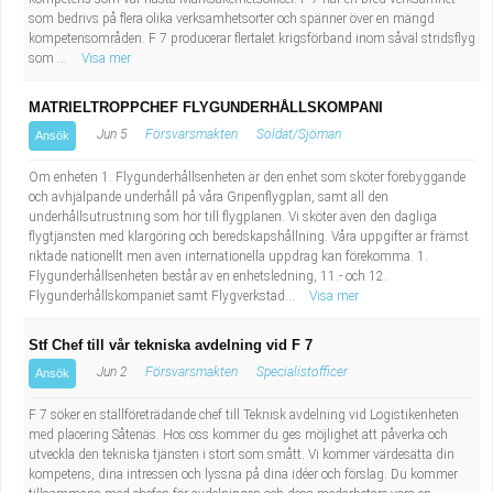
som bedrivs på flera olika verksamhetsorter och spänner över en mängd
kompetensområden. F 7 producerar flertalet krigsförband inom såväl stridsflyg
som ...
Visa mer
MATRIELTROPPCHEF FLYGUNDERHÅLLSKOMPANI
Jun 5
Försvarsmakten
Soldat/Sjöman
Ansök
Om enheten 1. Flygunderhållsenheten är den enhet som sköter förebyggande
och avhjälpande underhåll på våra Gripenflygplan, samt all den
underhållsutrustning som hör till flygplanen. Vi sköter även den dagliga
flygtjänsten med klargöring och beredskapshållning. Våra uppgifter är främst
riktade nationellt men även internationella uppdrag kan förekomma. 1.
Flygunderhållsenheten består av en enhetsledning, 11.- och 12.
Flygunderhållskompaniet samt Flygverkstad...
Visa mer
Stf Chef till vår tekniska avdelning vid F 7
Jun 2
Försvarsmakten
Specialistofficer
Ansök
F 7 söker en ställföreträdande chef till Teknisk avdelning vid Logistikenheten
med placering Såtenäs. Hos oss kommer du ges möjlighet att påverka och
utveckla den tekniska tjänsten i stort som smått. Vi kommer värdesätta din
kompetens, dina intressen och lyssna på dina idéer och förslag. Du kommer