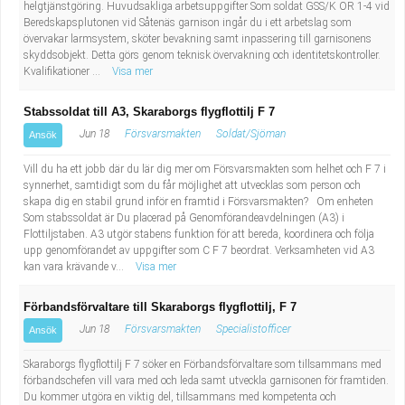
helgtjänstgöring. Huvudsakliga arbetsuppgifter Som soldat GSS/K OR 1-4 vid
Beredskapsplutonen vid Såtenäs garnison ingår du i ett arbetslag som
övervakar larmsystem, sköter bevakning samt inpassering till garnisonens
skyddsobjekt. Detta görs genom teknisk övervakning och identitetskontroller.
Kvalifikationer ...
Visa mer
Stabssoldat till A3, Skaraborgs flygflottilj F 7
Jun 18
Försvarsmakten
Soldat/Sjöman
Ansök
Vill du ha ett jobb där du lär dig mer om Försvarsmakten som helhet och F 7 i
synnerhet, samtidigt som du får möjlighet att utvecklas som person och
skapa dig en stabil grund inför en framtid i Försvarsmakten? Om enheten
Som stabssoldat är Du placerad på Genomförandeavdelningen (A3) i
Flottiljstaben. A3 utgör stabens funktion för att bereda, koordinera och följa
upp genomförandet av uppgifter som C F 7 beordrat. Verksamheten vid A3
kan vara krävande v...
Visa mer
Förbandsförvaltare till Skaraborgs flygflottilj, F 7
Jun 18
Försvarsmakten
Specialistofficer
Ansök
Skaraborgs flygflottilj F 7 söker en Förbandsförvaltare som tillsammans med
förbandschefen vill vara med och leda samt utveckla garnisonen för framtiden.
Du kommer utgöra en viktig del, tillsammans med kompetenta och