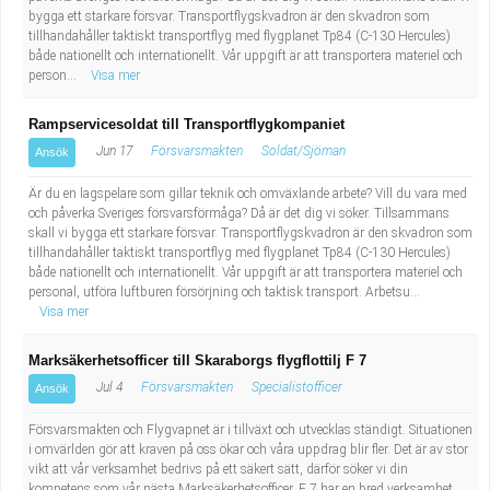
bygga ett starkare försvar. Transportflygskvadron är den skvadron som
tillhandahåller taktiskt transportflyg med flygplanet Tp84 (C-130 Hercules)
både nationellt och internationellt. Vår uppgift är att transportera materiel och
person...
Visa mer
Rampservicesoldat till Transportflygkompaniet
Jun 17
Försvarsmakten
Soldat/Sjöman
Ansök
Är du en lagspelare som gillar teknik och omväxlande arbete? Vill du vara med
och påverka Sveriges försvarsförmåga? Då är det dig vi söker. Tillsammans
skall vi bygga ett starkare försvar. Transportflygskvadron är den skvadron som
tillhandahåller taktiskt transportflyg med flygplanet Tp84 (C-130 Hercules)
både nationellt och internationellt. Vår uppgift är att transportera materiel och
personal, utföra luftburen försörjning och taktisk transport. Arbetsu...
Visa mer
Marksäkerhetsofficer till Skaraborgs flygflottilj F 7
Jul 4
Försvarsmakten
Specialistofficer
Ansök
Försvarsmakten och Flygvapnet är i tillväxt och utvecklas ständigt. Situationen
i omvärlden gör att kraven på oss ökar och våra uppdrag blir fler. Det är av stor
vikt att vår verksamhet bedrivs på ett säkert sätt, därför söker vi din
kompetens som vår nästa Marksäkerhetsofficer. F 7 har en bred verksamhet