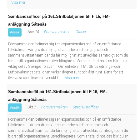
Visa mer
Sambandsofficer på 161.Strilbataljonen till F 16, FM-
anläggning Såtenäs
Nov 14
Försvarsmakten
Officer
Ansök
Försvarsmakten befinner sig i en expansionsfas och på en omfattande
tillväxtresa. Här ges du möjlighet att arbeta i ett engagerat och
sammansvetsat team där du får möjlighet att utvecklas samtidigt som du
bidrar till organisationens utvecklingsresa. Som anställd hos oss blir du en
viktig del av Sveriges försvar. Om enheten 161. Stridslednings- och
Luftbevakningsbataljonen verkar dygnet runt och året runt. Detta för att
övervaka och försvara svenskt l...
Visa mer
Sambandsbefäl på 161.Strilbataljonen till F 16, FM-
anläggning Såtenäs
Okt 7
Försvarsmakten
Specialistofficer
Ansök
Försvarsmakten befinner sig i en expansionsfas och på en omfattande
tillväxtresa. Här ges du möjlighet att arbeta i ett engagerat och
sammansvetsat team där du får möjlighet att utvecklas samtidigt som du
bidrar till organisationens utvecklingsresa. Som anställd hos oss blir du en