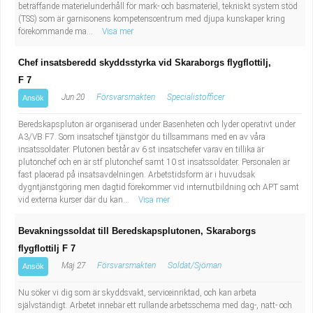
beträffande materielunderhåll för mark- och basmateriel, tekniskt system stöd
(TSS) som är garnisonens kompetenscentrum med djupa kunskaper kring
förekommande ma...
Visa mer
Chef insatsberedd skyddsstyrka vid Skaraborgs flygflottilj,
F 7
Jun 20
Försvarsmakten
Specialistofficer
Ansök
Beredskapspluton är organiserad under Basenheten och lyder operativt under
A3/VB F7. Som insatschef tjänstgör du tillsammans med en av våra
insatssoldater. Plutonen består av 6 st insatschefer varav en tillika är
plutonchef och en är stf plutonchef samt 10 st insatssoldater. Personalen är
fast placerad på insatsavdelningen. Arbetstidsform är i huvudsak
dygntjänstgöring men dagtid förekommer vid internutbildning och APT samt
vid externa kurser där du kan...
Visa mer
Bevakningssoldat till Beredskapsplutonen, Skaraborgs
flygflottilj F 7
Maj 27
Försvarsmakten
Soldat/Sjöman
Ansök
Nu söker vi dig som är skyddsvakt, serviceinriktad, och kan arbeta
självständigt. Arbetet innebär ett rullande arbetsschema med dag-, natt- och