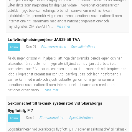
ett mycket kompetent och engagerat team samt utföra tekniska bedömningar?
Låter detta som någonting för dig? Läs vidare! Flygvapnet organiserar och
utbildar flyg-, bas- och ledningsförband. I samverkan med mark- och
sjöstridskrafter genomför vi gemensamma operationer såväl nationellt som
internationellt tillsammans med andra nationer, organisationer och
myndigheter. OM BEFATTN...
Visa mer
Luftvärdighetsingenjörer JAS39 till TVA
Dec 21
Försvarsmakten
Specialistofficer
Ansök
Är du ingenjör som vill hjälpa till att höja den svenska beredskapen och har
erfarenhet från arbete inom flygmaterieltjänst samt viljan att arbeta i ett
kompetent team? Nu har du chansen att söka ett utmanande och inspirerande
jobb! Flygvapnet organiserar och utbildar flyg-, bas- och ledningsförband. I
samverkan med mark- och sjöstridskrafter genomför vi gemensamma
operationer såväl nationellt som internationellt tillsammans med andra
nationer, organisatio...
Visa mer
Sektionschef till teknisk systemstöd vid Skaraborgs
flygflottilj, F 7
Dec 1
Försvarsmakten
Specialistofficer
Ansök
Logistikenheten vid Skaraborgs flygflottilj, F 7 söker en sektionschef till teknisk