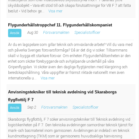
insatstjänst som chef insatsberedd skyddsstyrka mot F 7 Såtenäs yttre
skyddsobjekt • Vara ett stöd till och skapa förutsättningar för VB F 7 att fatta
beslut • Vid behov ge...
Visa mer
Flygunderhållstroppchef 11. Flygunderhållskompaniet
Aug 30
Försvarsmakten
Specialistofficer
Ansök
Är du en lagspelare som gillar teknik och omväxlande arbete? Vill du vara med
och påverka Sveriges försvarsförmåga? Då är det dig vi söker. Tillsammans
skall vi bygga ett starkare försvar. Om enheten Flygunderhållsenheten är den
enhet som sköter förebyggande och avhjälpande underhåll på våra
Gripenflygplan. Vi sköter även den dagliga flygtjänsten med klargöring och
beredskapshållning. Våra uppgifter är främst riktade nationellt men även
internationella u...
Visa mer
Anvisningstekniker till teknisk avdelning vid Skaraborgs
flygflottilj F 7
Sep 2
Försvarsmakten
Specialistofficer
Ansök
Skaraborgs flygflottilj, F 7 söker anvisningstekniker till Teknisk avdelning vid
logistikenheten på F 7. Den tekniska avdelningen samordnar teknisk tjänst för
mark- och basmateriel inom garnisonen. Avdelningen är indelad i en teknisk
kundmottagning (TKM) som är garnisonens huvudsakliga hänvisning