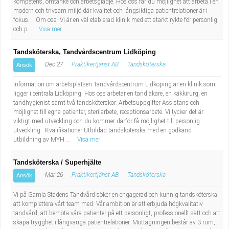
kompetens, omtanke och arbetsglädje. Hos oss får du möjlighet att arbeta i en
modern och trivsam miljö där kvalitet och långsiktiga patientrelationer är i
fokus. Om oss Vi är en väl etablerad klinik med ett starkt rykte för personlig
och p...
Visa mer
Tandsköterska, Tandvårdscentrum Lidköping
Dec 27
Praktikertjänst AB
Tandsköterska
Ansök
Information om arbetsplatsen Tandvårdscentrum Lidköping är en klinik som
ligger i centrala Lidköping Hos oss arbetar en tandläkare, en käkkirurg, en
tandhygienist samt två tandsköterskor. Arbetsuppgifter Assistans och
möjlighet till egna patienter, sterilarbete, receptionsarbete. Vi tycker det är
viktigt med utveckling och du kommer därför få möjlighet till personlig
utveckling. Kvalifikationer Utbildad tandsköterska med en godkänd
utbildning av MYH ...
Visa mer
Tandsköterska / Superhjälte
Mar 26
Praktikertjänst AB
Tandsköterska
Ansök
Vi på Gamla Stadens Tandvård söker en engagerad och kunnig tandsköterska
att komplettera vårt team med. Vår ambition är att erbjuda högkvalitativ
tandvård, att bemöta våra patienter på ett personligt, professionellt sätt och att
skapa trygghet i långvariga patientrelationer. Mottagningen består av 3 rum,