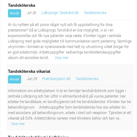
Tandsköterska
Jul 26
Lidköpings Tandvård AB
Tandsköterska
Ansök
Är du nyfiken på att prova något nytt och få uppskattning för dina
prestationer? Då är Lidköpings Tandvård en bra möjlighet, vi är i en
expansionsfas och får nya patienter varje vecka. Kliniken ligger i centrala
Lidköping med goda möjligheter till kommunikation samt parkering. Samtliga
utrymmen i kliniken är nyrenoverade med helt ny utrustning vilket borgar för
en god arbetsmiljö. Arbetsuppgifter: sedvanliga tandsköterskeuppgifter
såsom att assistera tandl...
Visa mer
Tandsköterska vikariat
Jun 29
Praktikertjänst AB
Tandsköterska
Ansök
Information om arbetsplatsen Vi är en familjär tandvårdsklinik som ligger i
centrala Lidköping och här utför vi allmäntandvård på vuxna patienter. Här
arbetar tre tandläkare, en tandhygienist och tre tandsköterskor. Kliniken har tre
behandlingsrum. Arbetsuppgifter Som tandsköterska hos oss arbetar du
med assistans på behandlingsrum, arbete i steril och reception. Tjänsten är ett
vikariat på 50%. Arbetstiderna varierar med klinikens behov och kan va...
Visa mer