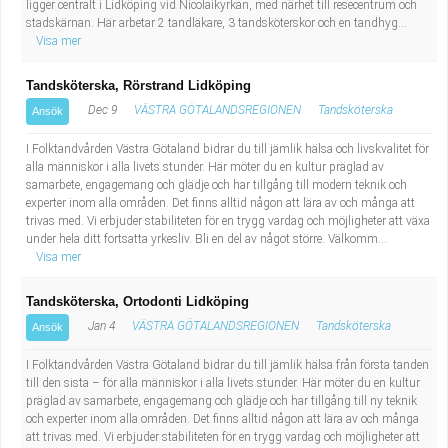
ligger centralt i Lidköping vid Nicolaikyrkan, med närhet till resecentrum och
stadskärnan. Här arbetar 2 tandläkare, 3 tandsköterskor och en tandhyg...
Visa mer
Tandsköterska, Rörstrand Lidköping
Dec 9
VÄSTRA GÖTALANDSREGIONEN
Tandsköterska
Ansök
I Folktandvården Västra Götaland bidrar du till jämlik hälsa och livskvalitet för
alla människor i alla livets stunder. Här möter du en kultur präglad av
samarbete, engagemang och glädje och har tillgång till modern teknik och
experter inom alla områden. Det finns alltid någon att lära av och många att
trivas med. Vi erbjuder stabiliteten för en trygg vardag och möjligheter att växa
under hela ditt fortsatta yrkesliv. Bli en del av något större. Välkomm...
Visa mer
Tandsköterska, Ortodonti Lidköping
Jan 4
VÄSTRA GÖTALANDSREGIONEN
Tandsköterska
Ansök
I Folktandvården Västra Götaland bidrar du till jämlik hälsa från första tanden
till den sista – för alla människor i alla livets stunder. Här möter du en kultur
präglad av samarbete, engagemang och glädje och har tillgång till ny teknik
och experter inom alla områden. Det finns alltid någon att lära av och många
att trivas med. Vi erbjuder stabiliteten för en trygg vardag och möjligheter att