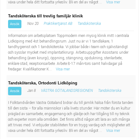
växa under hela ditt fortsatta yrkesliv. Bli en del av något ...
Visa mer
Tandsköterska till trevlig familjär klinik
Nov 20
Praktikertjänst AB
Tandsköterska
Ansök
Information om arbetsplatsen Toppmodern men mysig klinik mitt i centrala
Lidköping med 4st behandlingsrum. Just nu är vi 1 tandläkare, 1
tandhygienist och 1 tandsköterska. Vi jobbar både i team och självständigt
och sysslar mycket med implantatkirurgi. Arbetsuppgifter Assistans under
behandling (även kirurgi), öppning, stängning, opdukning, sterilarbete,
enklare städ, receptionsarbete. Arbete 8-17 mån-tors samt halvdagar på
fredagar. Kvalifikationer K...
Visa mer
Tandsköterska, Ortodonti Lidköping
Jan 8
VÄSTRA GÖTALANDSREGIONEN
Tandsköterska
Ansök
I Folktandvården Västra Götaland bidrar du till jämlik hälsa från första tanden
till den sista – för alla människor i alla livets stunder. Här möter du en kultur
präglad av samarbete, engagemang och glädje och har tillgång till ny teknik
och experter inom alla områden. Det finns alltid någon att lära av och många
att trivas med. Vi erbjuder stabiliteten för en trygg vardag och möjligheter att
växa under hela ditt fortsatta yrkesliv. Bli en del av något ...
Visa mer