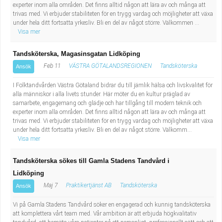
experter inom alla områden. Det finns alltid någon att lära av och många att
Industriell tillverkning
Behandlingsassistent/Socialpedagog
trivas med. Vi erbjuder stabiliteten för en trygg vardag och möjligheter att växa
under hela ditt fortsatta yrkesliv. Bli en del av något större. Välkommen ...
Visa mer
Installation, drift, underhåll
Tandsköterska
Tandsköterska, Magasinsgatan Lidköping
Kropps- och skönhetsvård
Budbilsförare
Feb 11
VÄSTRA GÖTALANDSREGIONEN
Tandsköterska
Ansök
Kultur, media, design
Tidningsbud/Tidningsdistributör
I Folktandvården Västra Götaland bidrar du till jämlik hälsa och livskvalitet för
alla människor i alla livets stunder. Här möter du en kultur präglad av
samarbete, engagemang och glädje och har tillgång till modern teknik och
Militärt arbete
Lärare i fritidshem/Fritidspedagog
experter inom alla områden. Det finns alltid någon att lära av och många att
trivas med. Vi erbjuder stabiliteten för en trygg vardag och möjligheter att växa
Naturbruk
Taxiförare/Taxichaufför
under hela ditt fortsatta yrkesliv. Bli en del av något större. Välkomm...
Visa mer
Naturvetenskapligt arbete
Läkarsekreterare/Vårdadmin/Medicinsk
Tandsköterska sökes till Gamla Stadens Tandvård i
Lidköping
sekreterare
Pedagogiskt arbete
Maj 7
Praktikertjänst AB
Tandsköterska
Ansök
Lastbilsförare m.fl.
Sanering och renhållning
Vi på Gamla Stadens Tandvård söker en engagerad och kunnig tandsköterska
att komplettera vårt team med. Vår ambition är att erbjuda högkvalitativ