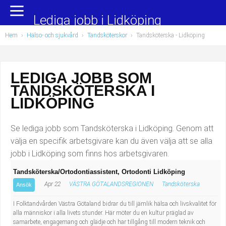
Yrkesområden
Populära jobb
Lediga jobb i Lidköping
Hem
›
Hälso- och sjukvård
›
Tandsköterskor
›
Tandsköterska
- Lidköping
Administration, ekonomi, juridik
Undersköterska, hemtjänst och äldreboende
Bygg och anläggning
Städare/Lokalvårdare
LEDIGA JOBB SOM
TANDSKÖTERSKA I
Chefer och verksamhetsledare
Barnskötare
LIDKÖPING
Data/IT
Lärare i förskola/Förskollärare
Se lediga jobb som Tandsköterska i Lidköping. Genom att
Försäljning, inköp, marknadsföring
Lagerarbetare
välja en specifik arbetsgivare kan du även välja att se alla
jobb i Lidköping som finns hos arbetsgivaren.
Hantverksyrken
Bussförare/Busschaufför
Tandsköterska/Ortodontiassistent, Ortodonti Lidköping
Apr 22
VÄSTRA GÖTALANDSREGIONEN
Tandsköterska
Hotell, restaurang, storhushåll
Elevassistent
Ansök
I Folktandvården Västra Götaland bidrar du till jämlik hälsa och livskvalitet för
Hälso- och sjukvård
Personlig assistent
alla människor i alla livets stunder. Här möter du en kultur präglad av
samarbete, engagemang och glädje och har tillgång till modern teknik och