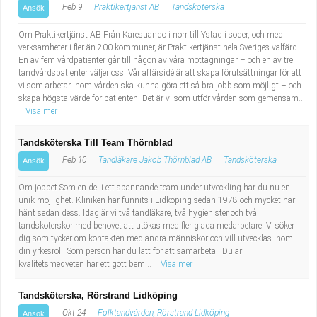
Feb 9
Praktikertjänst AB
Tandsköterska
Ansök
Om Praktikertjänst AB Från Karesuando i norr till Ystad i söder, och med
verksamheter i fler än 200 kommuner, är Praktikertjänst hela Sveriges välfärd.
En av fem vårdpatienter går till någon av våra mottagningar – och en av tre
tandvårdspatienter väljer oss. Vår affärsidé är att skapa förutsättningar för att
vi som arbetar inom vården ska kunna göra ett så bra jobb som möjligt – och
skapa högsta värde för patienten. Det är vi som utför vården som gemensam...
Visa mer
Tandsköterska Till Team Thörnblad
Feb 10
Tandläkare Jakob Thörnblad AB
Tandsköterska
Ansök
Om jobbet Som en del i ett spännande team under utveckling har du nu en
unik möjlighet. Kliniken har funnits i Lidköping sedan 1978 och mycket har
hänt sedan dess. Idag är vi två tandläkare, två hygienister och två
tandsköterskor med behovet att utökas med fler glada medarbetare. Vi söker
dig som tycker om kontakten med andra människor och vill utvecklas inom
din yrkesroll. Som person har du lätt för att samarbeta . Du är
kvalitetsmedveten har ett gott bem...
Visa mer
Tandsköterska, Rörstrand Lidköping
Okt 24
Folktandvården, Rörstrand Lidköping
Ansök