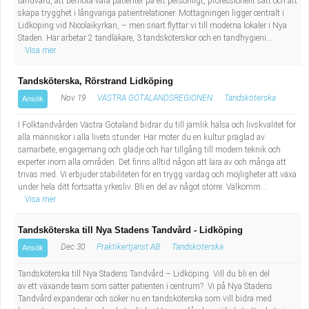
tandvård, att bemöta våra patienter på ett personligt, professionellt sätt och att
Fastighetsskötare
Socialt arbete
skapa trygghet i långvariga patientrelationer. Mottagningen ligger centralt i
Lidköping vid Nicolaikyrkan, – men snart flyttar vi till moderna lokaler i Nya
Staden. Här arbetar 2 tandläkare, 3 tandsköterskor och en tandhygieni...
Informatör/Kommunikatör
Säkerhetsarbete
Visa mer
Brevbärare
Tekniskt arbete
Tandsköterska, Rörstrand Lidköping
Nov 19
VÄSTRA GÖTALANDSREGIONEN
Tandsköterska
Ansök
Sjuksköterska, grundutbildad
Transport
I Folktandvården Västra Götaland bidrar du till jämlik hälsa och livskvalitet för
alla människor i alla livets stunder. Här möter du en kultur präglad av
Kock, storhushåll
samarbete, engagemang och glädje och har tillgång till modern teknik och
experter inom alla områden. Det finns alltid någon att lära av och många att
Undersköterska, vård- o specialavd. o mottagning
trivas med. Vi erbjuder stabiliteten för en trygg vardag och möjligheter att växa
under hela ditt fortsatta yrkesliv. Bli en del av något större. Välkomm...
Visa mer
Bibliotekarie
Tandsköterska till Nya Stadens Tandvård - Lidköping
Administrativ assistent
Dec 30
Praktikertjänst AB
Tandsköterska
Ansök
Tandsköterska till Nya Stadens Tandvård – Lidköping Vill du bli en del
Lärare i gymnasiet
av ett växande team som sätter patienten i centrum? Vi på Nya Stadens
Tandvård expanderar och söker nu en tandsköterska som vill bidra med