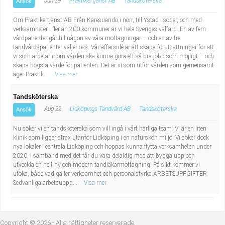
Jun 29
Praktikertjänst AB
Tandsköterska
Ansök
Om Praktikertjänst AB Från Karesuando i norr, till Ystad i söder, och med
verksamheter i fler än 200 kommuner är vi hela Sveriges välfärd. En av fem
vårdpatienter går till någon av våra mottagningar – och en av tre
tandvårdspatienter väljer oss. Vår affärsidé är att skapa förutsättningar för att
vi som arbetar inom vården ska kunna göra ett så bra jobb som möjligt – och
skapa högsta värde för patienten. Det är vi som utför vården som gemensamt
äger Praktik...
Visa mer
Tandsköterska
Aug 22
Lidköpings Tandvård AB
Tandsköterska
Ansök
Nu söker vi en tandsköterska som vill ingå i vårt härliga team. Vi är en liten
klinik som ligger strax utanför Lidköping i en naturskön miljö. Vi söker dock
nya lokaler i centrala Lidköping och hoppas kunna flytta verksamheten under
2020. I samband med det får du vara delaktig med att bygga upp och
utveckla en helt ny och modern tandläkarmottagning. På sikt kommer vi
utöka, både vad gäller verksamhet och personalstyrka.ARBETSUPPGIFTER
Sedvanliga arbetsuppg...
Visa mer
Copyright © 2026 - Alla rättigheter reserverade.