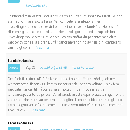
Tandsköterska
Folktandvården Västra Götalands vision är ”Frisk i munnen hela livet”. Vi gör
skillnad för människors hälsa. Vår kompetens, ambitionsnivå,
utvecklingskraft och storlek är helt unik inom svensk tandvård. Hos oss får du
ett meningsfullt arbete med kompetenta kollegor, gott ledarskap och bra
utvecklingsmöjligheter. Om jobbet Hos oss träffar du patienter med olika
vårdbehov och i alla åldrar. Du får därför användning av hela din kompetens
samtidigt som...
Visa mer
Tandsköterska
Sep 29
Praktikertjänst AB
Tandsköterska
Ansök
Om Praktikertjänst AB Från Karesuando i norr, till Ystad i söder, och med
verksamheter i fler än 200 kommuner är vi hela Sveriges välfärd. En av fem
vårdpatienter går till någon av våra mottagningar – och en av tre
tandvårdspatienter väljer oss. Vår affärsidé är att skapa förutsättningar för att
vi som arbetar inom vården ska kunna göra ett så bra jobb som möjligt – och
skapa högsta värde för patienten. Det är vi som utför vården som gemensamt
äger Praktik...
Visa mer
Tandsköterska