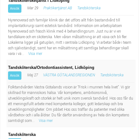
Tandskötersketjänst i Lidköping
Mar 29
Praktikertjänst AB
Tandsköterska
Ansök
Nyrenoverad och familjär klinik där det utförs allt från bastandvård till
implantatkirurgi samt estetisk tandvård. Information om arbetsplatsen
Nyrenoverad och fräsch klinik med 4 behandlingsrum. Just nu är vi en
tandläkare och en sköterska. Men våran målsättning är att växa och bli fler.
Lokalerna ligger på gatuplan, mitt i centrala Lidköping. Vi arbetar både i team
och självständigt, samt har en målsättning att samtliga behandlingar skall
vara i vä...
Visa mer
Tandsköterska/Ortodontiassistent, Lidköping
Maj 27
VÄSTRA GÖTALANDSREGIONEN
Tandsköterska
Ansök
Folktandvården Västra Götalands vision är ”Frisk i munnen hela livet”. Vi gör
skillnad för människors hälsa. Vår kompetens, ambitionsnivå,
utvecklingskraft och storlek är helt unik inom svensk tandvård. Hos oss får du
ett meningsfullt arbete med kompetenta kollegor, gott ledarskap och bra
utvecklingsmöjligheter. Om jobbet Hos oss träffar du patienter med olika
vårdbehov och i alla åldrar. Du får därför användning av hela din kompetens
samtidigt som...
Visa mer
Tandsköterska