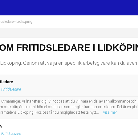
idsledare
- Lidköping
OM FRITIDSLEDARE I LIDKÖPI
 Lidköping. Genom att välja en specifik arbetsgivare kan du även v
dledare
Fritidsledare
a utmaningar. Vi letar efter dig! Vi hoppas att du vill vara en del av en välkomnande
ern och skärgården runt hörnet och Lidan som ringlar fram genom staden. Det är en plat
r framtidens Lidköping. Hos oss får du möjlighet att testa nytt...
Visa mer
0%
Fritidsledare