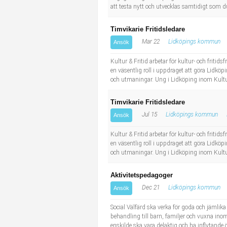
att testa nytt och utvecklas samtidigt som du
Timvikarie Fritidsledare
Mar 22
Lidköpings kommun
Ansök
Kultur & Fritid arbetar för kultur- och frit
en väsentlig roll i uppdraget att göra Lidk
och utmaningar. Ung i Lidköping inom Kultu
Timvikarie Fritidsledare
Jul 15
Lidköpings kommun
Ansök
Kultur & Fritid arbetar för kultur- och frit
en väsentlig roll i uppdraget att göra Lidk
och utmaningar. Ung i Lidköping inom Kultu
Aktivitetspedagoger
Dec 21
Lidköpings kommun
Ansök
Social Välfärd ska verka för goda och jämlika
behandling till barn, familjer och vuxna inom
enskilde ska vara delaktig och ha inflytande 