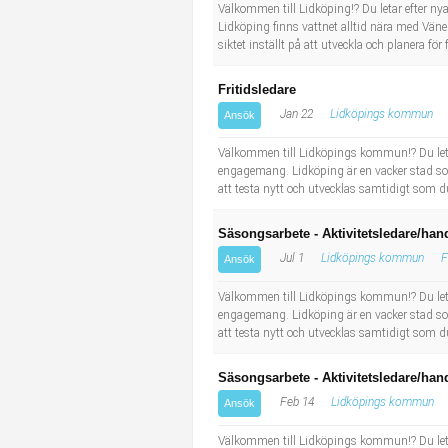
Socialt arbete
Informatör/Kommunikatör
Välkommen till Lidköping!? Du letar efter ny
Lidköping finns vattnet alltid nära med Vän
siktet inställt på att utveckla och planera fö
Säkerhetsarbete
Brevbärare
Fritidsledare
Tekniskt arbete
Sjuksköterska, grundutbildad
Jan 22
Lidköpings kommun
Ansök
Välkommen till Lidköpings kommun!? Du letar
Transport
Kock, storhushåll
engagemang. Lidköping är en vacker stad som 
att testa nytt och utvecklas samtidigt som du
Undersköterska, vård- o specialavd. o mottagning
Säsongsarbete - Aktivitetsledare/han
Bibliotekarie
Jul 1
Lidköpings kommun
F
Ansök
Välkommen till Lidköpings kommun!? Du letar
Administrativ assistent
engagemang. Lidköping är en vacker stad som 
att testa nytt och utvecklas samtidigt som du
Lärare i gymnasiet
Säsongsarbete - Aktivitetsledare/han
Feb 14
Lidköpings kommun
Ansök
Välkommen till Lidköpings kommun!? Du letar