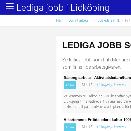
Lediga jobb i Lidköping
Yrkesområden
Populära jobb
Hem
›
Socialt arbete
›
Fritidsledare m.fl.
›
Frit
Administration, ekonomi, juridik
Undersköterska, hemtjänst och äldreboende
Bygg och anläggning
Städare/Lokalvårdare
LEDIGA JOBB S
Chefer och verksamhetsledare
Barnskötare
Se lediga jobb som Fritidsledare i
Data/IT
Lärare i förskola/Förskollärare
som finns hos arbetsgivaren.
Säsongsarbete - Aktivitetsledare/han
Försäljning, inköp, marknadsföring
Lagerarbetare
Mar 17
Lidköpings kommun
Ansök
Hantverksyrken
Bussförare/Busschaufför
Välkommen till Lidköping!? Du letar efter ny
Lidköping finns vattnet alltid nära med Vän
siktet inställt på att utveckla och planera fö
Hotell, restaurang, storhushåll
Elevassistent
Vikarierande Fritidsledare kultur 10
Hälso- och sjukvård
Personlig assistent
Mar 17
Lidköpings kommun
Ansök