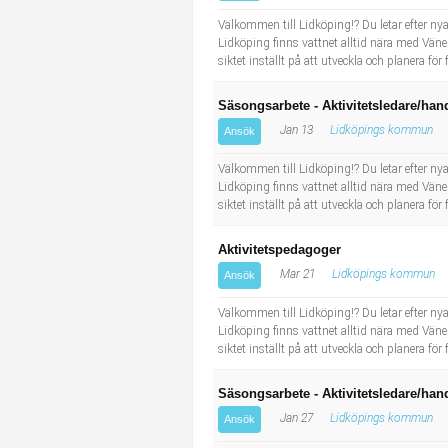
Industriell tillverkning
Behandlingsassistent/Socialpedagog
Välkommen till Lidköping!? Du letar efter ny
Lidköping finns vattnet alltid nära med Vän
siktet inställt på att utveckla och planera fö
Installation, drift, underhåll
Tandsköterska
Säsongsarbete - Aktivitetsledare/han
Kropps- och skönhetsvård
Budbilsförare
Jan 13
Lidköpings kommun
Ansök
Kultur, media, design
Tidningsbud/Tidningsdistributör
Välkommen till Lidköping!? Du letar efter ny
Lidköping finns vattnet alltid nära med Vän
siktet inställt på att utveckla och planera fö
Militärt arbete
Lärare i fritidshem/Fritidspedagog
Aktivitetspedagoger
Naturbruk
Taxiförare/Taxichaufför
Mar 21
Lidköpings kommun
Ansök
Naturvetenskapligt arbete
Läkarsekreterare/Vårdadmin/Medicinsk sekreterare
Välkommen till Lidköping!? Du letar efter ny
Lidköping finns vattnet alltid nära med Vän
siktet inställt på att utveckla och planera fö
Pedagogiskt arbete
Lastbilsförare m.fl.
Säsongsarbete - Aktivitetsledare/han
Sanering och renhållning
Fastighetsskötare
Jan 27
Lidköpings kommun
Ansök