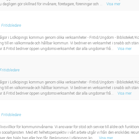
 dagligen gör skillnad för invånare, företagare, föreningar och ...
Visa mer
Fritidsledare
idsfrågor i Lidköpings kommun genom olika verksamheter - Fritid/Ungdom - Biblioteket/Ko
öping till en välkomnade och hållbar kommun. Vi bedriver en verksamhet i snabb och s
r & Fritid bedriver öppen ungdomsverksamhet där alla ungdomar frå...
Visa mer
Fritidsledare
idsfrågor i Lidköpings kommun genom olika verksamheter - Fritid/Ungdom - Biblioteket/Ko
öping till en välkomnade och hållbar kommun. Vi bedriver en verksamhet i snabb och s
r & Fritid bedriver öppen ungdomsverksamhet där alla ungdomar frå...
Visa mer
Fritidsledare
 livsvillkor för kommuninvånarna. Vi ansvarar för stöd och service till äldre och funktio
 socialtjänsten. Med ett helhetsperspektiv i vårt arbete utgår vi från den enskildes res
över den hjälp han eller hon får. Beskrivning Lidköpings ko...
Visa mer