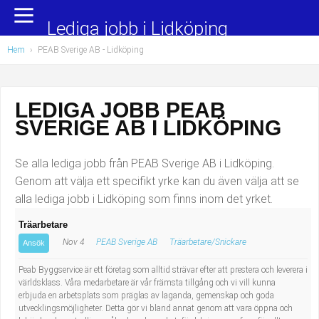
Yrkesområden
Populära jobb
Lediga jobb i Lidköping
Hem
›
PEAB Sverige AB - Lidköping
Administration, ekonomi, juridik
Undersköterska, hemtjänst och äldreboende
Bygg och anläggning
Städare/Lokalvårdare
LEDIGA JOBB PEAB
SVERIGE AB I LIDKÖPING
Chefer och verksamhetsledare
Barnskötare
Data/IT
Lärare i förskola/Förskollärare
Se alla lediga jobb från PEAB Sverige AB i Lidköping.
Genom att välja ett specifikt yrke kan du även välja att se
Försäljning, inköp, marknadsföring
Lagerarbetare
alla lediga jobb i Lidköping som finns inom det yrket.
Träarbetare
Hantverksyrken
Bussförare/Busschaufför
Nov 4
PEAB Sverige AB
Träarbetare/Snickare
Ansök
Hotell, restaurang, storhushåll
Elevassistent
Peab Byggservice är ett företag som alltid strävar efter att prestera och leverera i
världsklass. Våra medarbetare är vår främsta tillgång och vi vill kunna
erbjuda en arbetsplats som präglas av laganda, gemenskap och goda
Hälso- och sjukvård
Personlig assistent
utvecklingsmöjligheter. Detta gör vi bland annat genom att vara öppna och