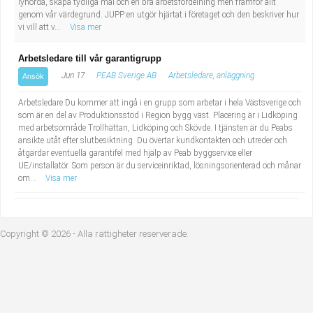
lyhörda, skapa tydliga mål och en bra arbetsfördelning men framför allt
Industriell tillverkning
Behandlingsassistent/Socialpedagog
genom vår värdegrund. JUPP:en utgör hjärtat i företaget och den beskriver hur
vi vill att v...
Visa mer
Installation, drift, underhåll
Tandsköterska
Arbetsledare till vår garantigrupp
Jun 17
PEAB Sverige AB
Arbetsledare, anläggning
Ansök
Kropps- och skönhetsvård
Budbilsförare
Arbetsledare Du kommer att ingå i en grupp som arbetar i hela Västsverige och
Kultur, media, design
Tidningsbud/Tidningsdistributör
som är en del av Produktionsstöd i Region bygg väst. Placering är i Lidköping
med arbetsområde Trollhättan, Lidköping och Skövde. I tjänsten är du Peabs
ansikte utåt efter slutbesiktning. Du övertar kundkontakten och utreder och
Militärt arbete
Lärare i fritidshem/Fritidspedagog
åtgärdar eventuella garantifel med hjälp av Peab byggservice eller
UE/installatör. Som person är du serviceinriktad, lösningsorienterad och månar
om...
Visa mer
Naturbruk
Taxiförare/Taxichaufför
Naturvetenskapligt arbete
Läkarsekreterare/Vårdadmin/Medicinsk
Copyright © 2026 - Alla rättigheter reserverade.
sekreterare
Pedagogiskt arbete
Lastbilsförare m.fl.
Sanering och renhållning